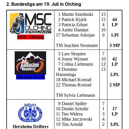
2. Bundesliga am 19. Juli in Olching
1 Martin Smolinski
15
2 Patrick Hyjek
15
44
3 Patricia Erhart
4
LP
4 Andre Damian
10
17 Sebastian Adorjan
0
1.Pl
MSC Olching
TM Joachim Neumaier
3 MP
5 Lars Skupien
7
6 Jonny Wynant
10
42
7 Celina Liebmann
12
LP
8 Dominic
13
Hamminga
2.PL
Inn Isar Devils
18 Michael Konrad
22 Thomas Konrad
2 MP
TM Sylvia Liebmann
9 Daniel Spiller
7
10 Dustin Schultz
1
17
11 Tim Widera
3
LP
12 Mike Jarczewski
4
19 Tim Arnold
2
3.PL
Herxheim Drifters