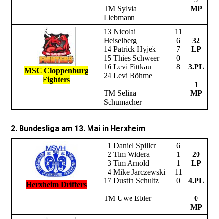
TM Sylvia
MP
Liebmann
13 Nicolai
11
Heiselberg
6
32
14 Patrick Hyjek
7
LP
15 Thies Schweer
0
16 Levi Fittkau
8
3.PL
MSC Cloppenburg
24 Levi Böhme
Fighters
1
TM Selina
MP
Schumacher
2. Bundesliga am 13. Mai in Herxheim
1 Daniel Spiller
6
2 Tim Widera
1
20
3 Tim Arnold
1
LP
4 Mike Jarczewski
11
17 Dustin Schultz
0
4.PL
Herxheim Drifters
TM Uwe Ebler
0
MP