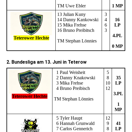
TM Uwe Ebler
1 MP
13 Julian Kuny
3
14 Danny Kankowski
4
16
15 Mika Frehse
6
LP
16 Bruno Preibitsch
3
4.PL
Teterower Hechte
TM Stephan Lönnies
0 MP
2. Bundesliga am 13. Juni in Teterow
1 Paul Weisheit
5
2 Danny Knakowski
8
35
3 Mika Frehse
10
LP
4 Bruno Preibisch
12
3.PL
Teterower Hechte
TM Stephan Lönnies
1
MP
5 Tyler Haupt
12
6 Hannah Grunwald
9
41
7 Carlos Gennerich
8
LP