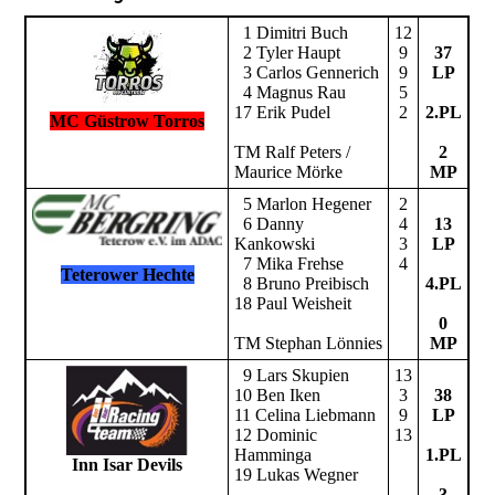
1 Dimitri Buch
12
2 Tyler Haupt
9
37
3 Carlos Gennerich
9
LP
4 Magnus Rau
5
17 Erik Pudel
2
2.PL
MC Güstrow Torros
TM Ralf Peters /
2
Maurice Mörke
MP
5 Marlon Hegener
2
6 Danny
4
13
Kankowski
3
LP
7 Mika Frehse
4
Teterower Hechte
8 Bruno Preibisch
4.PL
18 Paul Weisheit
0
TM Stephan Lönnies
MP
9 Lars Skupien
13
10 Ben Iken
3
38
11 Celina Liebmann
9
LP
12 Dominic
13
Hamminga
1.PL
Inn Isar Devils
19 Lukas Wegner
3