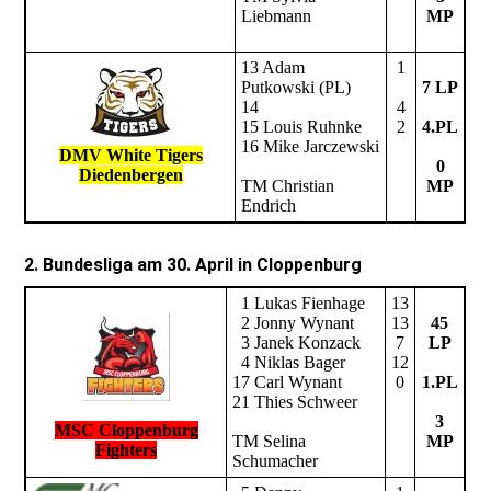
Liebmann
MP
13 Adam
1
Putkowski (PL)
7 LP
14
4
15 Louis Ruhnke
2
4.PL
16 Mike Jarczewski
DMV White Tigers
0
Diedenbergen
TM Christian
MP
Endrich
2. Bundesliga am 30. April in Cloppenburg
1 Lukas Fienhage
13
2 Jonny Wynant
13
45
3 Janek Konzack
7
LP
4 Niklas Bager
12
17 Carl Wynant
0
1.PL
21 Thies Schweer
3
MSC Cloppenburg
TM Selina
MP
Fighters
Schumacher