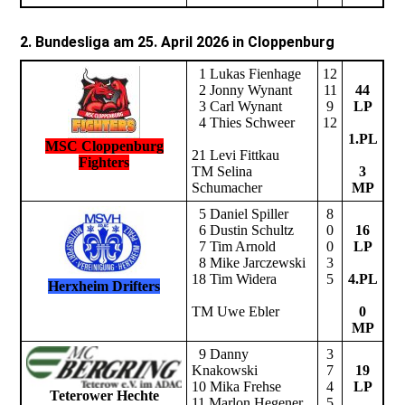
2. Bundesliga am 25. April 2026 in Cloppenburg
1 Lukas Fienhage
12
2 Jonny Wynant
11
44
3 Carl Wynant
9
LP
4 Thies Schweer
12
1.PL
MSC Cloppenburg
21 Levi Fittkau
Fighters
TM Selina
3
Schumacher
MP
5 Daniel Spiller
8
6 Dustin Schultz
0
16
7 Tim Arnold
0
LP
8 Mike Jarczewski
3
18 Tim Widera
5
4.PL
Herxheim Drifters
TM Uwe Ebler
0
MP
9 Danny
3
Knakowski
7
19
10 Mika Frehse
4
LP
Teterower Hechte
11 Marlon Hegener
5