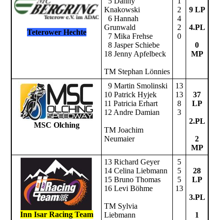
5 Danny
1
Knakowski
2
9 LP
6 Hannah
4
Grunwald
2
4.PL
Teterower Hechte
7 Mika Frehse
0
8 Jasper Schiebe
0
18 Jenny Apfelbeck
MP
TM Stephan Lönnies
9 Martin Smolinski
13
10 Patrick Hyjek
13
37
11 Patricia Erhart
8
LP
12 Andre Damian
3
2.PL
MSC Olching
TM Joachim
Neumaier
2
MP
13 Richard Geyer
5
14 Celina Liebmann
5
28
15 Bruno Thomas
5
LP
16 Levi Böhme
13
3.PL
TM Sylvia
Inn Isar Racing Team
Liebmann
1