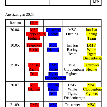
MP
Ansetzungen 2025
Datum
Heim
30.04.
MSC
Teterower
MSC
Inn Isar
Cloppenburg
Hechte
Olching
Racing
Fighters
Team
10.05.
Teterower
MSC
Inn Isar
DMV
Hechte
Olching
Racing
White
Team
Tigers
Diedenbergen
25.05.
Inn Isar
DMV
MSC
Teterower
Racing
White
Cloppenburg
Hechte
Team
Tigers
Fighters
Diedenbergen
20.07.
MSC
Inn Isar
DMV
MSC
Olching
Racing
White
Cloppenburg
Team
Tigers
Fighters
Diedenbergen
21.09.
DMV
MSC
Teterower
MSC