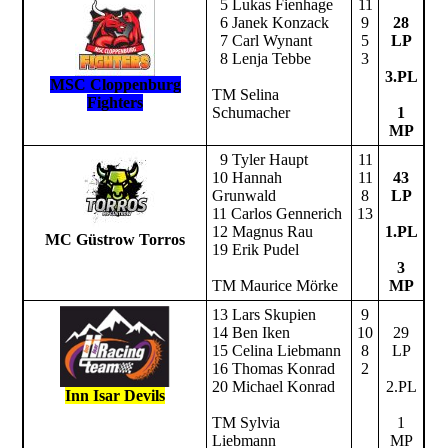
5 Lukas Fienhage
11
6 Janek Konzack
9
28
7 Carl Wynant
5
LP
8 Lenja Tebbe
3
3.PL
MSC Cloppenburg
TM Selina
Fighters
Schumacher
1
MP
9 Tyler Haupt
11
10 Hannah
11
43
Grunwald
8
LP
11 Carlos Gennerich
13
12 Magnus Rau
1.PL
MC Güstrow Torros
19 Erik Pudel
3
TM Maurice Mörke
MP
13 Lars Skupien
9
14 Ben Iken
10
29
15 Celina Liebmann
8
LP
16 Thomas Konrad
2
20 Michael Konrad
2.PL
Inn Isar Devils
TM Sylvia
1
Liebmann
MP