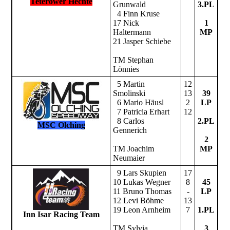
Teterower Hechte
Grunwald
3.PL
4 Finn Kruse
17 Nick
1
Haltermann
MP
21 Jasper Schiebe
TM Stephan
Lönnies
5 Martin
12
Smolinski
13
39
6 Mario Häusl
2
LP
7 Patricia Erhart
12
8 Carlos
2.PL
MSC Olching
Gennerich
2
TM Joachim
MP
Neumaier
9 Lars Skupien
17
10 Lukas Wegner
8
45
11 Bruno Thomas
-
LP
12 Levi Böhme
13
19 Leon Arnheim
7
1.PL
Inn Isar Racing Team
TM Sylvia
3