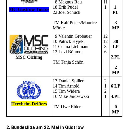
8 Magnus Rau
11
18 Erik Pudel
1
1.
MC Güstrow Torros
22 Joel Schuck
PL
TM Ralf Peters/Maurice
3
Mörke
MP
9 Valentin Grobauer
12
10 Patrick Hyjek
12
38
11 Celina Liebmann
8
LP
12 Levi Böhme
6
2.PL
MSC Olching
TM Tanja Schön
2
MP
13 Daniel Spiller
2
14 Tim Arnold
1
6 LP
15 Tim Widera
2
16 Mike Jarczewski
1
4.PL
Herxheim Drifters
TM Uwe Ebler
0
MP
2. Bundesliga am 22. Mai in Güstrow