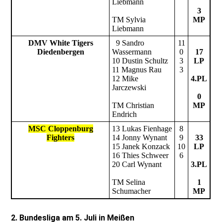
Liebmann
3
TM Sylvia
MP
Liebmann
DMV White Tigers
9 Sandro
11
Diedenbergen
Wassermann
0
17
10 Dustin Schultz
3
LP
11 Magnus Rau
3
12 Mike
4.PL
Jarczewski
0
TM Christian
MP
Endrich
MSC Cloppenburg
13 Lukas Fienhage
8
Fighters
14 Jonny Wynant
9
33
15 Janek Konzack
10
LP
16 Thies Schweer
6
20 Carl Wynant
3.PL
TM Selina
1
Schumacher
MP
2. Bundesliga am 5. Juli in Meißen