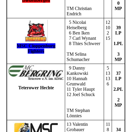
Diedenbergen
0
TM Christian
MP
Endrich
5 Nicolai
12
Heiselberg
10
39
6 Ben Iken
2
LP
7 Carl Wynant
15
8 Thies Schweer
1.PL
MSC Cloppenburg
Fighters
TM Selina
3
Schumacher
MP
9 Danny
5
Kankowski
13
37
10 Hannah
13
LP
Grunwald
6
Teterower Hechte
11 Tyler Haupt
2.PL
12 Joel Schuck
2
MP
TM Stephan
Lönnies
13 Valentin
11
Grobauer
8
34