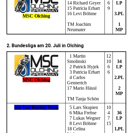
14 Richard Geyer
6
LP
15 Patricia Erhart
9
16 Levi Böhme
3.PL
MSC Olching
TM Joachim
1
Neumaier
MP
2. Bundesliga am 20. Juli in Olching
1 Martin
12
Smolinski
10
34
2 Patrick Hyjek
6
LP
3 Patricia Erhart
6
4 Carlos
2.PL
MSC Olching
Gennerich
17 Mario Häusl
2
MP
TM Tanja Schön
Inn Isar Racing Team
5 Lars Skupien
10
6 Mika Frehse
4
36
7 Lukas Wegner
7
LP
8 Levi Böhme
15
18 Celina
1,PL