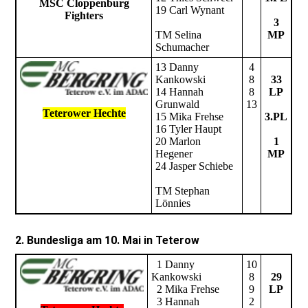
MSC Cloppenburg
19 Carl Wynant
Fighters
3
TM Selina
MP
Schumacher
13 Danny
4
Kankowski
8
33
14 Hannah
8
LP
Grunwald
13
Teterower Hechte
15 Mika Frehse
3.PL
16 Tyler Haupt
20 Marlon
1
Hegener
MP
24 Jasper Schiebe
TM Stephan
Lönnies
2. Bundesliga am 10. Mai in Teterow
1 Danny
10
Kankowski
8
29
2 Mika Frehse
9
LP
3 Hannah
2