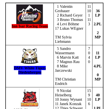
1 Valentin
11
Grobauer
10
36
2 Richard Geyer
1
LP
3 Bruno Thomas
11
4 Levi Böhme
3
2.PL
Inn Isar Racing Team
17 Lukas WEgner
2
TM Sylvia
MP
Liebmann
5 Sandro
7
Wassermann
0
11
6 Marvin Katt
4
LP
7 Magnus Rau
0
8 Mike
4.PL
DMV White Tigers
Jarczewski
Diedenbergen
0
TM Christian
MP
Endrich
9 Nicolai
15
Heiselberg
9
40
10 Jonny Wynant
10
LP
11 Janek Konzak
6
12 Thies Schweer
1.PL